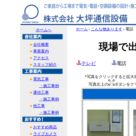
ホーム
こんな物あります
電話
ホームへ
＞
＞
現場で出
会社概要
事業案内
アクセス
テレビ
電話
スタッフ紹介
*写真をクリックすると拡大
電気工事
写真左上の
ボタンをク
・施工事例
通信工事
・施工事例
他工事
・施工事例
おすすめ商品
ライブカメラ