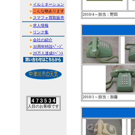
イルミネーション
こんな物あります
2010/4～担当：野田
スマフォ買取販売
求人情報
リンク集
会社の紹介
30周年特設ﾍﾟｰｼﾞ
20万人達成ｲﾍﾞﾝﾄ
2010/1～担当：加藤
人目のお客様です