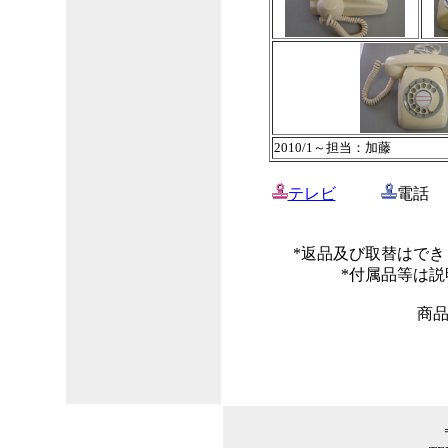
2010/1～担当：加藤
テレビ
電
*返品及び取替はで
*付属品等は
商