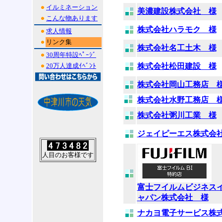
イルミネーション
美濃建設株式会社 様
こんな物あります
株式会社ハラモク 様
求人情報
リンク集
株式会社名工土木 様
30周年特設ﾍﾟｰｼﾞ
20万人達成ｲﾍﾞﾝﾄ
株式会社松田建設 様
株式会社岡山工務店 
株式会社水野工務店 
株式会社粥川工業 様
ジェイピーエス株式会
人目のお客様です
富士フイルムビジネス
ャパン株式会社 様
ナカヨ電子サービス株