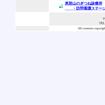
恵那山のぎつね診療所
・訪問看護ステーシ
〒
TEL
All contents copyr