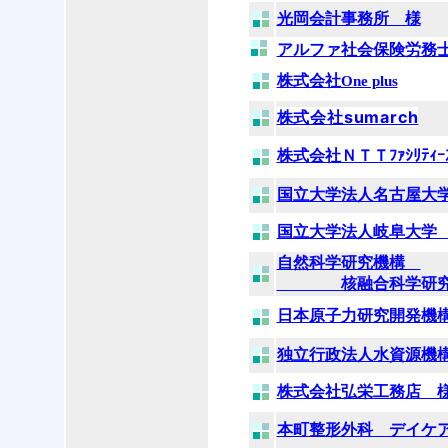
光岡会計事務所 様
アルファ社会保険労務
株式会社
One plus
株式会社sumarch
株式会社ＮＴＴﾌｧｼﾘﾃｨ
国立大学法人名古屋大
国立大学法人岐阜大学
自然科学研究機構
核融合科学研究
日本原子力研究開発機
独立行政法人水資源機
株式会社弘栄工務店 
本町整形外科 デイケ