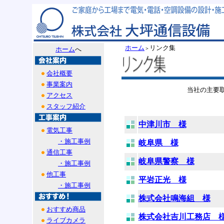
ホーム
リンク集
ホーム
へ
＞
会社概要
事業案内
当社の主要
アクセス
スタッフ紹介
中津川市 様
電気工事
・施工事例
岐阜県 様
通信工事
岐阜県警察 様
・施工事例
他工事
平岩正光 様
・施工事例
株式会社鳴海組 様
おすすめ商品
株式会社吉川工務店 
ライブカメラ