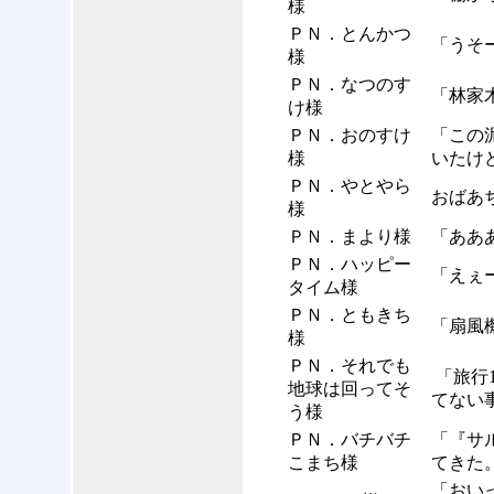
様
ＰＮ．とんかつ
「うそ
様
ＰＮ．なつのす
「林家
け様
ＰＮ．おのすけ
「この
様
いたけ
ＰＮ．やとやら
おばあ
様
ＰＮ．まより様
「ああ
ＰＮ．ハッピー
「えぇ
タイム様
ＰＮ．ともきち
「扇風
様
ＰＮ．それでも
「旅行
地球は回ってそ
てない
う様
ＰＮ．バチバチ
「『サ
こまち様
てきた
「おい