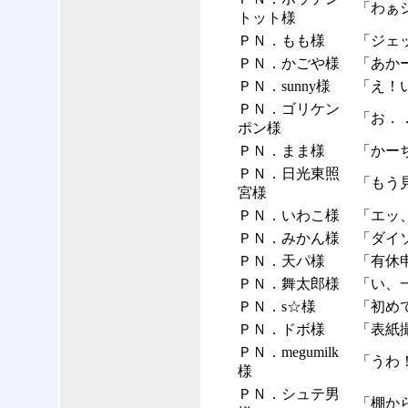
「わぁ
トット様
ＰＮ．もも様
「ジェ
ＰＮ．かごや様
「あか
ＰＮ．sunny様
「え！
ＰＮ．ゴリケン
「お．．
ポン様
ＰＮ．まま様
「かーち
ＰＮ．日光東照
「もう
宮様
ＰＮ．いわこ様
「エッ
ＰＮ．みかん様
「ダイ
ＰＮ．天パ様
「有休
ＰＮ．舞太郎様
「い、
ＰＮ．s☆様
「初め
ＰＮ．ドボ様
「表紙
ＰＮ．megumilk
「うわ
様
ＰＮ．シュテ男
「棚か