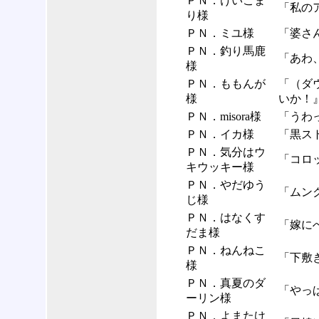
ＰＮ．けいこま
「私の
り様
ＰＮ．ミユ様
「婆さ
ＰＮ．釣り馬鹿
「あわ
様
ＰＮ．ももんが
「（ダ
様
いか！
ＰＮ．misora様
「うわ
ＰＮ．イカ様
「黒ス
ＰＮ．気分はウ
「コロ
キウッキー様
ＰＮ．やだゆう
「ムン
じ様
ＰＮ．はなくす
「嫁に
だま様
ＰＮ．ねんねこ
「下敷
様
ＰＮ．真夏のダ
「やっ
ーリン様
ＰＮ．よまたけ