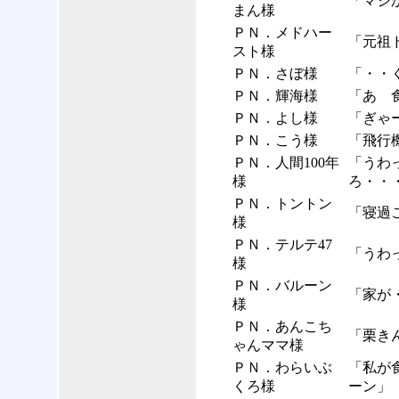
「マジ
まん様
ＰＮ．メドハー
「元祖
スト様
ＰＮ．さぼ様
「・・
ＰＮ．輝海様
「あ 
ＰＮ．よし様
「ぎゃ
ＰＮ．こう様
「飛行
ＰＮ．人間100年
「うわ
様
ろ・・
ＰＮ．トントン
「寝過ごしたあ
様
ＰＮ．テルテ47
「うわ
様
ＰＮ．バルーン
「家が
様
ＰＮ．あんこち
「栗き
ゃんママ様
ＰＮ．わらいぶ
「私が
くろ様
ーン」