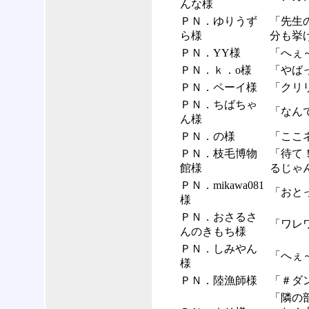
んな様
ＰＮ．ゆりうず
「先生
ら様
分も挙
ＰＮ．YY様
「へぇ
ＰＮ．ｋ．o様
「やば
ＰＮ．ペーイ様
「クリ
ＰＮ．ちばちゃ
「なん
ん様
ＰＮ．の様
「ここ
ＰＮ．枝毛博物
「待て
館様
るじゃ
ＰＮ．mikawa081
「おと
様
ＰＮ．おさるさ
「ワレ
んのきもち様
ＰＮ．しみやん
「へぇ
様
ＰＮ．陸漁師様
「＃ダ
「隣の