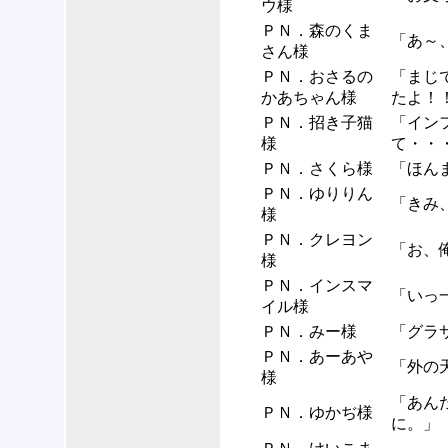
ウ様
ＰＮ．森のくま
「あ～
さん様
ＰＮ．おさるの
「まじ
かあちゃん様
たよ！
ＰＮ．招き子猫
「イン
様
て・・
ＰＮ．さくら様
「ほん
ＰＮ．ゆりりん
「きみ
様
ＰＮ．クレヨン
「お、
様
ＰＮ．インスマ
「いっ
イル様
ＰＮ．みー様
「グラ
ＰＮ．あーあや
「外の
様
「あん
ＰＮ．ゆかぢ様
に。」