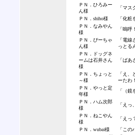
ＰＮ．ひろみー
「マス
ん様
ＰＮ．shiho様
「化粧
ＰＮ．なみやん
「嗚呼
様
ＰＮ．ぴーちゃ
「電線
ん様
っとる
ＰＮ．ドッグネ
ームは石井さん
「ばあ
様
ＰＮ．ちょっと
「え、
～様
ーたわ
ＰＮ．やっと定
「（鏡
年様
ＰＮ．ハム次郎
「えっ
様
ＰＮ．ねこやん
「えっ
様
ＰＮ．wubai様
「この