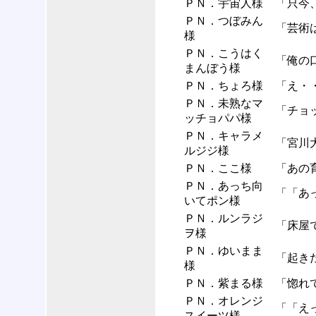
ＰＮ．宇宙人様
「只今
ＰＮ．つぼみん
「芸術
様
ＰＮ．こうはく
「俺の
まんぼう様
ＰＮ．ちょろ様
「え・
ＰＮ．未熟なマ
「チョ
ッチョパパ様
ＰＮ．キャラメ
「宮川
ルジジ様
ＰＮ．ここ様
「あの
ＰＮ．あっち向
「「あ
いてポン様
ＰＮ．ルンラジ
「床屋
ヲ様
ＰＮ．ゆいまま
「起き
様
ＰＮ．紫まる様
「惚れ
ＰＮ．オレンジ
「「え
スイーツ様