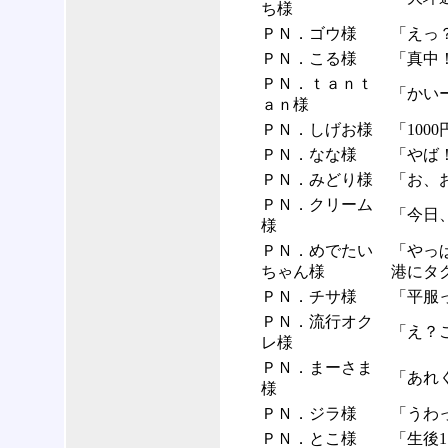
ち様
ＰＮ．ゴウ様
「えっ
ＰＮ．こる様
「真中
ＰＮ．ｔａｎｔ
「かい
ａｎ様
ＰＮ．しげお様
「10
ＰＮ．なな様
「やば
ＰＮ．みどり様
「お、
ＰＮ．クリーム
「今日
様
ＰＮ．めでたい
「やっ
ちゃん様
港にタ
ＰＮ．チサ様
「平服
ＰＮ．流行オク
「え？
レ様
ＰＮ．まーさま
「あれ
様
ＰＮ．ジラ様
「うわ
ＰＮ．とこ様
「生後