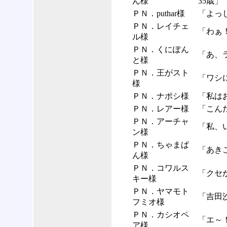
ん様
35歳」
ＰＮ．puthar様
「よっ
ＰＮ．レイチェ
「わぁ
ル様
ＰＮ．くにぽん
「あ、
と様
ＰＮ．王がスト
「ワシ
様
ＰＮ．ナポシ様
「私は
ＰＮ．レアー様
「こん
ＰＮ．アーチャ
「私、
ン様
ＰＮ．ちゃまぱ
「あき
ん様
ＰＮ．コワルス
「クセ
キー様
ＰＮ．ヤマモト
「吉田
フミオ様
ＰＮ．カシオペ
「エ～
ア様