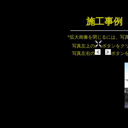
施工事例
*拡大画像を閉じるには、写
写真左上の
ボタンをク
写真左右の
ボタン