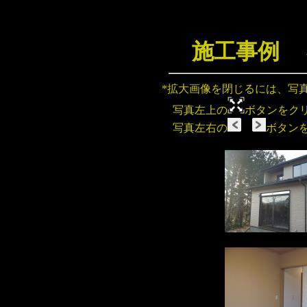
施工事例 
*拡大画像を閉じるには、写
写真左上の
ボタンをク
写真左右の
ボタン