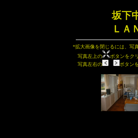
坂下
ＬＡ
*拡大画像を閉じるには、写
写真左上の
ボタンをク
写真左右の
ボタン