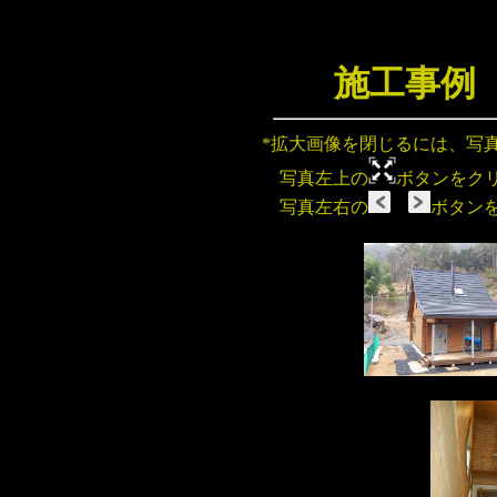
施工事例
*拡大画像を閉じるには、写
写真左上の
ボタンをク
写真左右の
ボタン